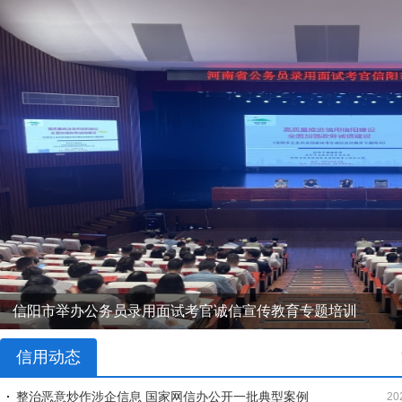
信阳市举办公务员录用面试考官诚信宣传教育专题培训
任重道远 笃定前行！信阳市获批成为全国社会信用体系建设
信用动态
整治恶意炒作涉企信息 国家网信办公开一批典型案例
20