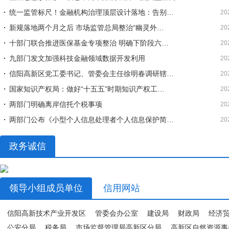
统一监管标尺！金融机构治理顶层设计落地：告别…
20
新规落地两个月之后 市场监管总局整治“幽灵外…
20
十部门联合推进医保基金专项整治 明确下阶段六…
20
九部门发文加强科技金融领域数据开发利用
20
信阳高新区党工委书记、管委会主任徐明春调研辖…
20
国家知识产权局：做好“十五五”时期知识产权工…
20
两部门明确离岸信托个税事项
20
两部门公布《小型个人信息处理者个人信息保护简…
20
政务诚信
领导小组成员单位
信用网站
信阳高新技术产业开发区
管委会办公室
建设局
财政局
经济
公安分局
税务局
市场监督管理局高新区分局
高新区自然资源事