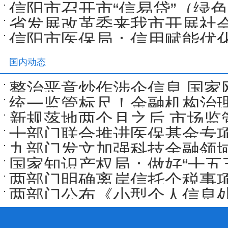
信阳市召开市“信易贷”（绿
设示范区
省发展改革委来我市开展社
用暨功能升级推进会
信阳市医保局：信用赋能优化
区）调研
宣传
国内动态
整治恶意炒作涉企信息 国家
统一监管标尺！金融机构治理
新规落地两个月之后 市场监
乱”，锚定“长治”
十部门联合推进医保基金专项
九部门发文加强科技金融领
点
国家知识产权局：做好“十五
两部门明确离岸信托个税事
高质量发展导向
两部门公布《小型个人信息
规定》