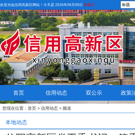
欢迎光临信用高新区网站！
今天是 2026年08月09日
星期日
首页
信用动态
双公示
政策
您现在位置：
首页
>
信用动态
> 频道
本地动态