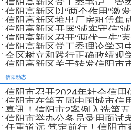
信阳高新区党工委书记、管
信阳高新区以“两个作用”激发
企业生产经营情况
信阳高新区推出厂房租赁集
信阳高新区开展“诚实守信”
信阳高新区召开“两优一先”
信阳高新区党工委理论学习
全区树立和践行正确政绩观
学习教育第三次研讨交流会议
信阳高新区关于转发信阳市
题线索征集公告
信阳动态
信阳市召开2024年社会信
信阳市在第五届中国城市信用
环境建设业务培训会
喜讯！信阳市2案例入选第五
体系建设示范区经验
信阳市举办公务员录用面试
案例
任重道远 笃定前行！信阳市