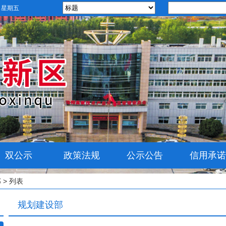
日 星期五
双公示
政策法规
公示公告
信用承诺
部
> 列表
规划建设部