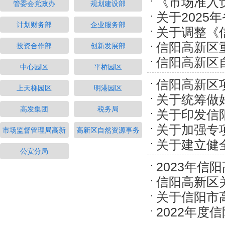
《市场准入
管委会党政办
规划建设部
关于2025
摘录）
计划财务部
企业服务部
关于调整《
信阳高新区
投资合作部
创新发展部
的通知
信阳高新区
中心园区
平桥园区
则
信阳高新区
上天梯园区
明港园区
关于统筹做
高发集团
税务局
关于印发信
障的通知
关于加强专
通知
市场监督管理局高新
高新区自然资源事务
关于建立健
公安分局
案
2023年
信阳高新区
行动方案
关于信阳市高
的通知
2022年
贴发放的公示