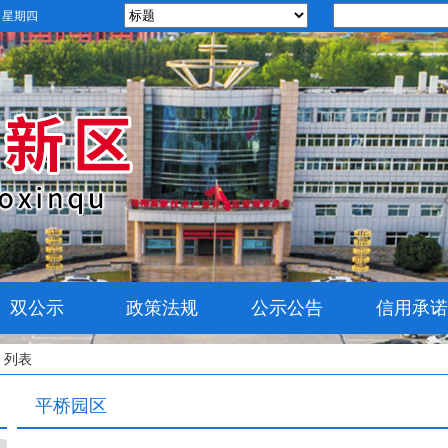
日 星期四
双公示
政策法规
公示公告
信用承诺
 列表
平桥园区