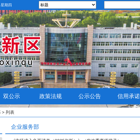
日 星期四
双公示
政策法规
公示公告
信用承诺
部
> 列表
企业服务部