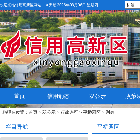
欢迎光临信用高新区网站！
今天是 2026年08月06日 星期四
首页
信用动态
双公示
政策
您现在位置：
首页
>
双公示
>
行政许可
>
平桥园区
> 列表
栏目导航
平桥园区