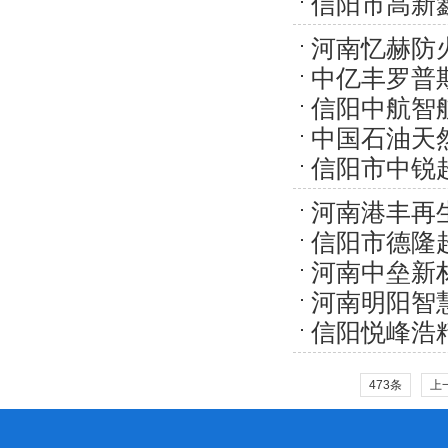
信阳市高新
目
伏项目
河南忆赫防
中亿丰罗普
质复合防火板
信阳中航智
系统门窗30
中国石油天
目
信阳市中锐
东城加油站集
硼微粉扩建项
河南港丰再
信阳市德隆
目
河南中垒新
建设项目
河南明阳智
制造项目
信阳悦峰浩
升技术改扩…
料生产项目
473条
上