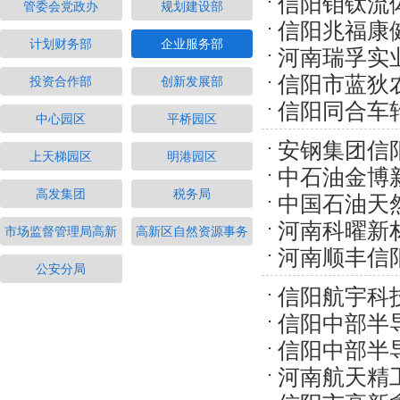
信阳钼钛流
管委会党政办
规划建设部
信阳兆福康
计划财务部
企业服务部
河南瑞孚实
品生产项目
信阳市蓝狄
投资合作部
创新发展部
信阳同合车
600吨绿豆淀
中心园区
平桥园区
改造项目
安钢集团信
上天梯园区
明港园区
中石油金博
备节能降碳技
高发集团
税务局
中国石油天
加油站汽车充
河南科曜新
集中式电动汽
市场监督管理局高新
高新区自然资源事务
河南顺丰信
环利用项目
公安分局
信阳航宇科
信阳中部半
信阳中部半
能源动力组件
河南航天精
能源动力组件