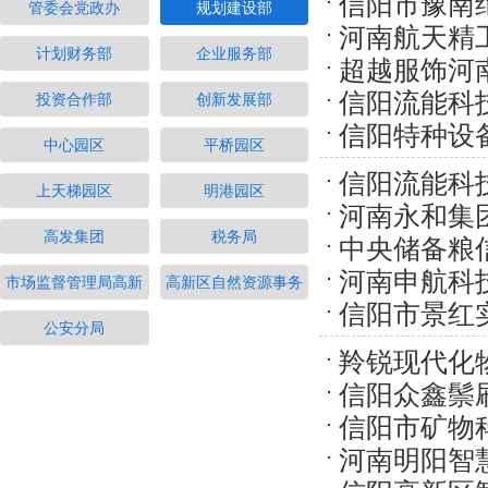
信阳市豫南
管委会党政办
规划建设部
河南航天精
可证
计划财务部
企业服务部
超越服饰河
提升一期建 
信阳流能科
投资合作部
创新发展部
可证
信阳特种设
中心园区
平桥园区
信阳流能科
上天梯园区
明港园区
河南永和集
高发集团
税务局
中央储备粮
河南申航科
证
市场监督管理局高新
高新区自然资源事务
信阳市景红
项目施工许可
公安分局
工许可证
羚锐现代化
信阳众鑫鬃刷
信阳市矿物
管二期扩建施
河南明阳智
工许可证