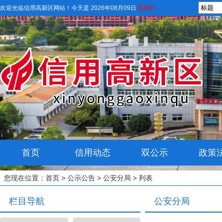
欢迎光临信用高新区网站！
今天是 2026年08月09日
星期日
首页
信用动态
双公示
政策
您现在位置：
首页
>
公示公告
>
公安分局
> 列表
栏目导航
公安分局